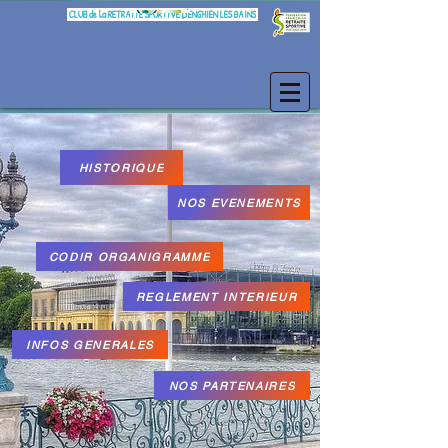
CLUB de la RETRAITE SPORTIVE D'ENGHIEN LES BAINS
HISTORIQUE
NOS EVENEMENTS
CODIR ORGANIGRAMME
REGLEMENT INTERIEUR
INFOS GENERALES
NOS PARTENAIRES